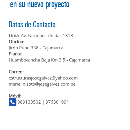
en su nuevo proyecto
Datos de Contacto
Lima:
Av. Naciones Unidas 1318
Oficina:
Jirón Puno 338 - Cajamarca
Planta:
Huambocancha Baja Km 3.5 - Cajamarca
Correo:
estructurasjosegalvez@yahoo.com
merielin.soto@josegalvez.com.pe
Móvil:
989133502 | 976301991